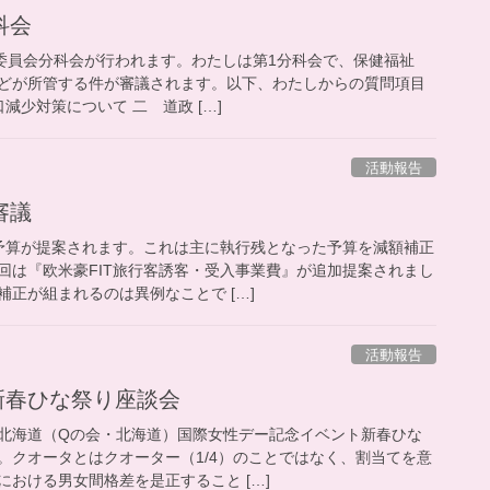
科会
特別委員会分科会が行われます。わたしは第1分科会で、保健福祉
どが所管する件が審議されます。以下、わたしからの質問項目
減少対策について 二 道政 […]
活動報告
審議
予算が提案されます。これは主に執行残となった予算を減額補正
回は『欧米豪FIT旅行客誘客・受入事業費』が追加提案されまし
正が組まれるのは異例なことで […]
活動報告
新春ひな祭り座談会
北海道（Qの会・北海道）国際女性デー記念イベント新春ひな
。クオータとはクオーター（1/4）のことではなく、割当てを意
おける男女間格差を是正すること […]