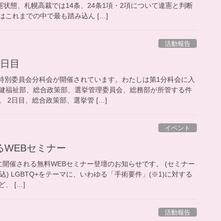
憲状態、札幌高裁では14条、24条1項・2項について違憲と判断
これまでの中で最も踏み込ん […]
活動報告
2日目
予算特別委員会分科会が開催されています。わたしは第1分科会に入
健福祉部、総合政策部、選挙管理委員会、総務部が所管する件
 2日目、総合政策部、選挙管 […]
イベント
るWEBセミナー
11時に開催される無料WEBセミナー登壇のお知らせです。 (セミナー
申込) LGBTQ+をテーマに、いわゆる「手術要件」(※1)に対する
、 […]
活動報告