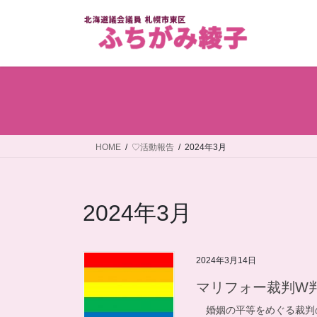
コ
ナ
ン
ビ
テ
ゲ
ン
ー
ツ
シ
へ
ョ
ス
ン
キ
に
ッ
移
HOME
♡活動報告
2024年3月
プ
動
2024年3月
2024年3月14日
マリフォー裁判W
婚姻の平等をめぐる裁判