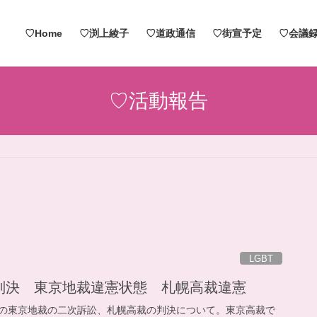
♡Home
♡渕上綾子
♡道政通信
♡街宣予定
♡会議録
♡活動報告
LGBT
判決 東京地裁違憲状態 札幌高裁違憲
の東京地裁の二次訴訟、札幌高裁の判決について。東京高裁で