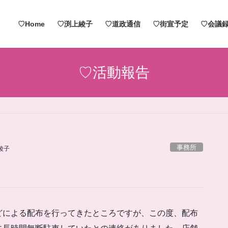
♡Home
♡渕上綾子
♡道政通信
♡街宣予定
♡会議録
♡活動報告
事務所
綾子
どによる配布を行ってきたところですが、この度、配布