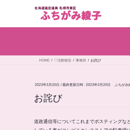
コ
ナ
ン
ビ
テ
ゲ
ン
ー
ツ
シ
へ
ョ
ス
ン
キ
に
ッ
移
HOME
♡活動報告
事務所
お詫び
プ
動
2023年3月20日
/ 最終更新日時 :
2023年3月20日
ふちがみ
お詫び
道政通信等についてこれまでポスティングな