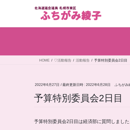
コ
ナ
ン
ビ
テ
ゲ
ン
ー
ツ
シ
へ
ョ
ス
ン
キ
に
ッ
移
HOME
♡活動報告
活動報告
予算特別委員会2日目
プ
動
2022年6月27日
/ 最終更新日時 :
2022年6月28日
ふちがみ
予算特別委員会2日目
予算特別委員会2日目は経済部に質問しました