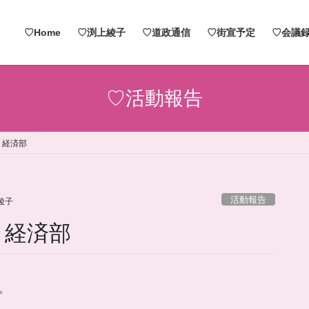
♡Home
♡渕上綾子
♡道政通信
♡街宣予定
♡会議録
♡活動報告
 経済部
活動報告
綾子
 経済部
。