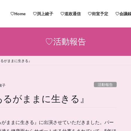
♡Home
♡渕上綾子
♡道政通信
♡街宣予定
♡会議録
♡活動報告
あるがままに生きる』
活動報告
綾子
あるがままに生きる』
るがままに生きる』に出演させていただきました。パー