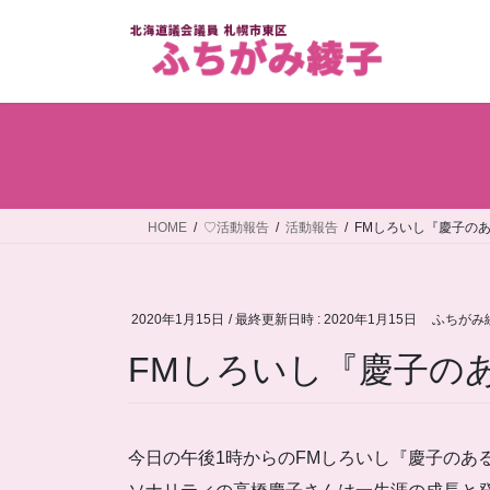
コ
ナ
ン
ビ
テ
ゲ
ン
ー
ツ
シ
へ
ョ
ス
ン
キ
に
ッ
移
HOME
♡活動報告
活動報告
FMしろいし『慶子の
プ
動
2020年1月15日
/ 最終更新日時 :
2020年1月15日
ふちがみ
FMしろいし『慶子の
今日の午後1時からのFMしろいし『慶子のあ