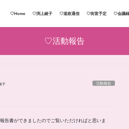
♡Home
♡渕上綾子
♡道政通信
♡街宣予定
♡会議録
♡活動報告
活動報告
綾子
。報告書ができましたのでご覧いただければと思いま