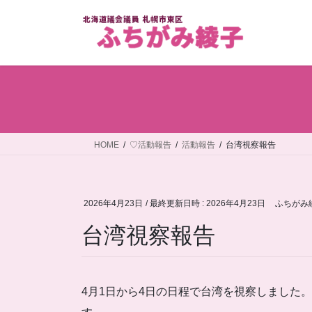
コ
ナ
ン
ビ
テ
ゲ
ン
ー
ツ
シ
へ
ョ
ス
ン
キ
に
ッ
移
HOME
♡活動報告
活動報告
台湾視察報告
プ
動
2026年4月23日
/ 最終更新日時 :
2026年4月23日
ふちがみ
台湾視察報告
4月1日から4日の日程で台湾を視察しました