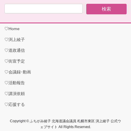
♡Home
♡渕上綾子
♡道政通信
♡街宣予定
♡会議録･動画
♡活動報告
♡講演依頼
♡応援する
Copyright © ふちがみ綾子 北海道議会議員 札幌市東区 渕上綾子 公式ウ
ェブサイト All Rights Reserved.