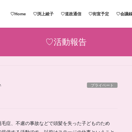
♡Home
♡渕上綾子
♡道政通信
♡街宣予定
♡会議録
♡活動報告
プライベート
子
脱毛症、不慮の事故などで頭髪を失った子どものため