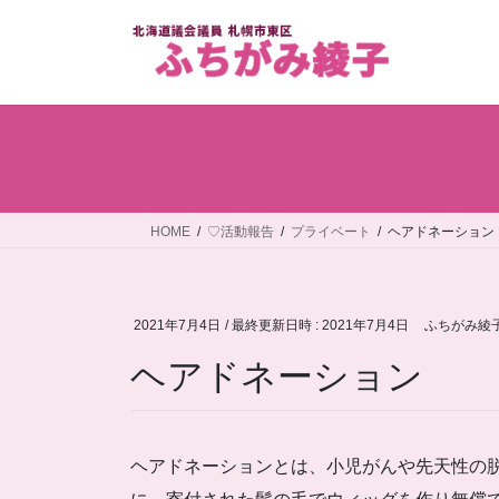
コ
ナ
ン
ビ
テ
ゲ
ン
ー
ツ
シ
へ
ョ
ス
ン
キ
に
ッ
移
HOME
♡活動報告
プライベート
ヘアドネーション
プ
動
2021年7月4日
/ 最終更新日時 :
2021年7月4日
ふちがみ綾
ヘアドネーション
ヘアドネーションとは、小児がんや先天性の