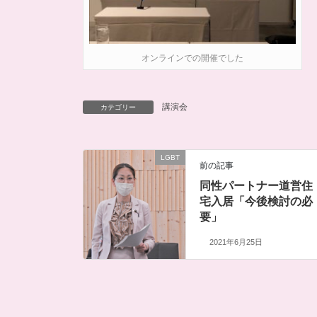
オンラインでの開催でした
講演会
カテゴリー
LGBT
前の記事
同性パートナー道営住
宅入居「今後検討の必
要」
2021年6月25日