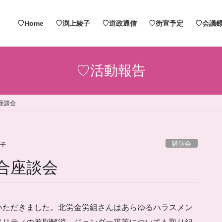
♡Home
♡渕上綾子
♡道政通信
♡街宣予定
♡会議録
♡活動報告
座談会
講演会
子
合座談会
いただきました。北労金労組さんはあらゆるハラスメン