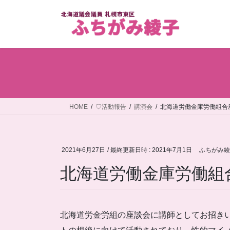
コ
ナ
ン
ビ
テ
ゲ
ン
ー
ツ
シ
へ
ョ
ス
ン
キ
に
ッ
移
HOME
♡活動報告
講演会
北海道労働金庫労働組合
プ
動
2021年6月27日
/ 最終更新日時 :
2021年7月1日
ふちがみ綾
北海道労働金庫労働組
北海道労金労組の座談会に講師としてお招き