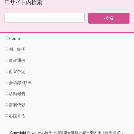
♡サイト内検索
♡Home
♡渕上綾子
♡道政通信
♡街宣予定
♡会議録･動画
♡活動報告
♡講演依頼
♡応援する
Copyright © ふちがみ綾子 北海道議会議員 札幌市東区 渕上綾子 公式ウ